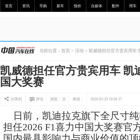
首页
资讯
导购
新车
报价
自媒体
配件
用车
当前位置：
首页
>
活动
> 凯威德担任官方贵宾用车 
凯威德担任官方贵宾用车 凯
国大奖赛
分享到
评论
浏览：
次
来源：
2026-03-20 16:04:37
日前，凯迪拉克旗下全尺寸纯
担任2026 F1喜力中国大奖赛
国内最具影响力与商业价值的顶