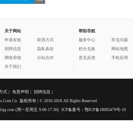
关于网站
帮助导航
申请友链
联系方式
服务中心
常见问题
招聘信息
隐私条款
积分兑换
网站地图
网络营销
分站合作
意见反馈
手机应用
关于我们
方式
|
免责声明
|
招聘信息
|
os.Com.Cn
版权所有 | © 2010-2018 All Rights Reserved
qq.com (周一至周五 9:00-17:30)
ICP备案号：鄂ICP备18005479号-10