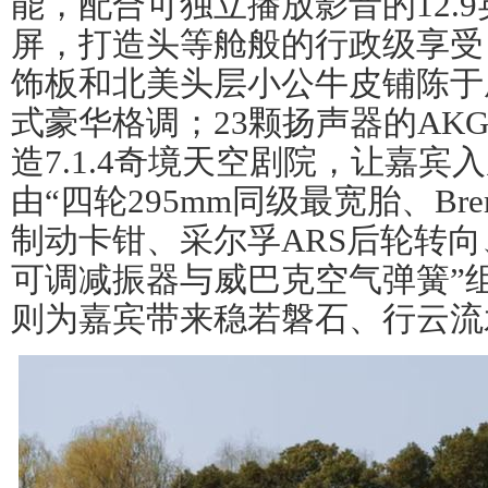
能，配合可独立播放影音的12.
屏，打造头等舱般的行政级享受
饰板和北美头层小公牛皮铺陈于
式豪华格调；23颗扬声器的AK
造7.1.4奇境天空剧院，让嘉
由“四轮295mm同级最宽胎、Br
制动卡钳、采尔孚ARS后轮转向
可调减振器与威巴克空气弹簧”
则为嘉宾带来稳若磐石、行云流