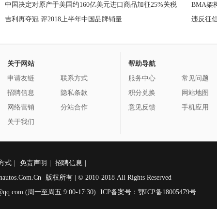
中国决定对原产于美国约160亿美元进口商品加征25%关税
BMA架
吉利再夺冠 评2018上半年中国品牌销量
违反征
罚单
关于网站
帮助导航
申请友链
联系方式
服务中心
常见问题
招聘信息
隐私条款
积分兑换
网站地图
网络营销
分站合作
意见反馈
手机应用
关于我们
方式
|
免责声明
|
招聘信息
|
nautos.Com.Cn
版权所有 | © 2010-2018 All Rights Reserved
qq.com (周一至周五 9:00-17:30)
ICP备案号：鄂ICP备18005479号