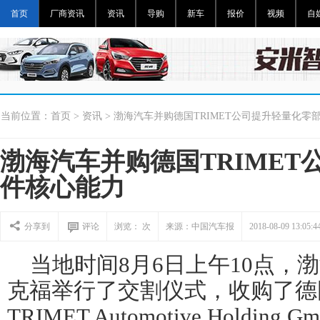
首页
厂商资讯
资讯
导购
新车
报价
视频
自
当前位置：
首页
>
资讯
> 渤海汽车并购德国TRIMET公司提升轻量化零
渤海汽车并购德国TRIMET
件核心能力
分享到
评论
浏览：
次
来源：中国汽车报
2018-08-09 13:05:4
当地时间8月6日上午10点，
克福举行了交割仪式，收购了德国
TRIMET Automotive Holdi