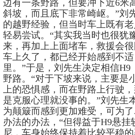
边有一条野路，但要冲下近6米高
斜坡，而且底下非常崎岖。”刘
的越野经验，但当时车上既有老
轻易尝试。“其实我当时也很犹
来，再加上上面堵车，救援会很
车上久了，都已经开始感到不适
里。”于是，刘先生决定相信H
野路。“对于下坡来说，主要是
上的恐惧感，而在野路上行驶，
是克服心理就没事的。”刘先生
为颠簸而感到更加难受，可为了
办法的办法，“但得益于H9悬
尼，车身始终保持着比较平稳的