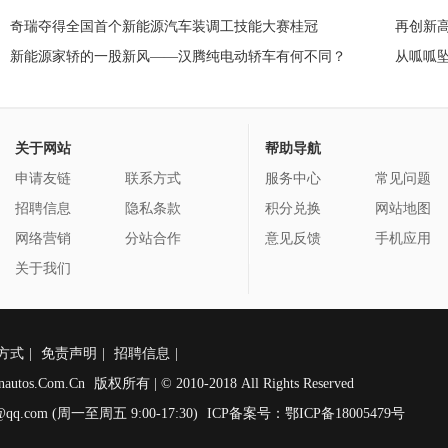
奇瑞夺得全国首个新能源汽车装调工技能大赛桂冠
再创新
新能源家轿的一股新风——汉腾纯电动轿车有何不同？
从呱呱
粉之约
关于网站
帮助导航
申请友链
联系方式
服务中心
常见问题
招聘信息
隐私条款
积分兑换
网站地图
网络营销
分站合作
意见反馈
手机应用
关于我们
方式
|
免责声明
|
招聘信息
|
nautos.Com.Cn
版权所有 | © 2010-2018 All Rights Reserved
qq.com (周一至周五 9:00-17:30)
ICP备案号：鄂ICP备18005479号