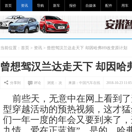
首页
资讯
导购
新车
报价
自媒体
配件
用车
当前位置：
首页
>
资讯
> 曾想驾汉兰达走天下 却因哈弗H9改变原计划
曾想驾汉兰达走天下 却因哈
分享到
评论
浏览：
次
来源：
中国汽车在线
2018-10-23 11:05
前些天，无意中在网上看到了
型穿越活动的预热视频，这才猛
们一年一度的年会又要到来了，
九情，爱在正蓝旗”。是的，哈弗