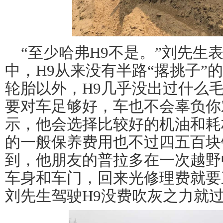
“至少哈弗H9不是。”刘先生
中，H9从来没有半路“撂挑子”
轮胎以外，H9几乎没出过什么
要对车足够好，车也不会辜负你
示，他会选择比较好的机油和耗
的一般保养费用也不过四五百块
到，他朋友的普拉多在一次越野
车身和车门，回来光修理费就要
刘先生驾驶H9没费吹灰之力就