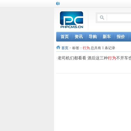
首页
资讯
导购
新车
报价
首页
>
标签：
行为
总共有 1 条记录
·
老司机们都看看 酒后这三种
行为
不开车