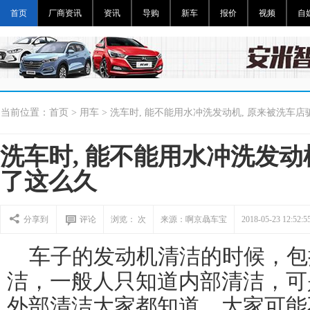
首页
厂商资讯
资讯
导购
新车
报价
视频
自
当前位置：
首页
>
用车
> 洗车时, 能不能用水冲洗发动机, 原来被洗车
洗车时, 能不能用水冲洗发动
了这么久
分享到
评论
浏览：
次
来源：啊京骉车宝
2018-05-23 12:52:5
车子的发动机清洁的时候，包
洁，一般人只知道内部清洁，可
外部清洁大家都知道，大家可能