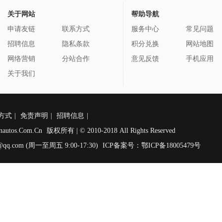
关于网站
帮助导航
申请友链
联系方式
服务中心
常见问题
招聘信息
隐私条款
积分兑换
网站地图
网络营销
分站合作
意见反馈
手机应用
关于我们
方式
|
免责声明
|
招聘信息
|
nautos.Com.Cn
版权所有 | © 2010-2018 All Rights Reserved
qq.com (周一至周五 9:00-17:30)
ICP备案号：鄂ICP备18005479号